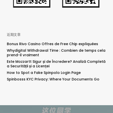
近期文章
Bonus Rivo Casino Offres de Free Chip expliquées
Whydigital Withdrawal Time : Combien de temps cela
prend-il vraiment
Este Mozzartt Sigur și de Încredere? Analiză Completă
a Securității și a Licenței
How to Spot a Fake Spinpolo Login Page
Spinbosss KYC Privacy: Where Your Documents Go