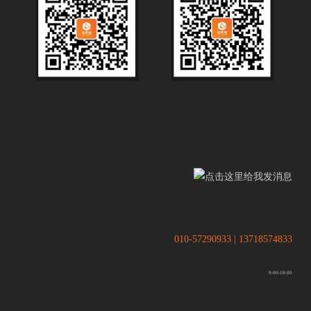
.
.
010-57290933 | 13718574833
9:00-18:00