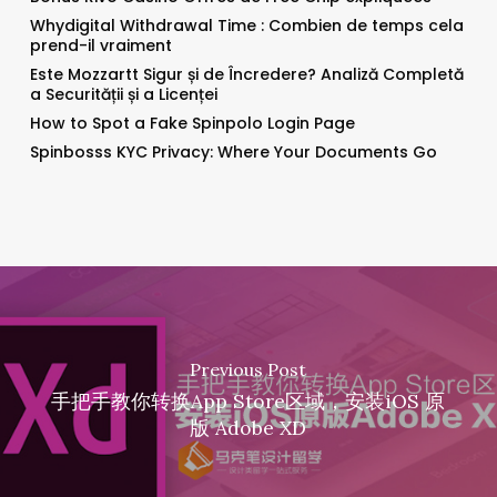
Whydigital Withdrawal Time : Combien de temps cela
prend-il vraiment
Este Mozzartt Sigur și de Încredere? Analiză Completă
a Securității și a Licenței
How to Spot a Fake Spinpolo Login Page
Spinbosss KYC Privacy: Where Your Documents Go
Previous Post
手把手教你转换App Store区域，安装iOS 原
版 Adobe XD