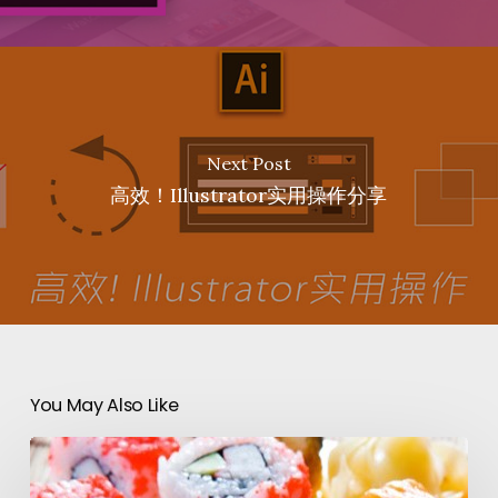
Next Post
高效！Illustrator实用操作分享
You May Also Like