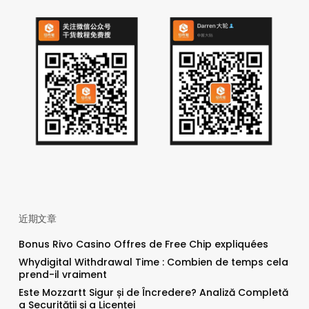
近期文章
Bonus Rivo Casino Offres de Free Chip expliquées
Whydigital Withdrawal Time : Combien de temps cela
prend-il vraiment
Este Mozzartt Sigur și de Încredere? Analiză Completă
a Securității și a Licenței