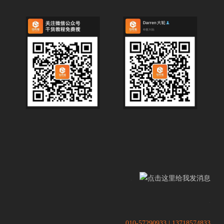
.
.
010-57290933 | 13718574833