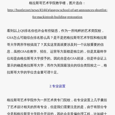
格拉斯哥艺术学院教学楼，图片选自：
http://bustler.net/news/4144/glasgow-school-of-art-announces-shortlist-
for-mackintosh-building-restoration
看到以上QS排名你也许会有些疑惑，作为一所纯粹的艺术类院校，
GSA怎么可能综合排名那么高？是不是把格拉斯哥艺术学院和格拉斯
哥大学两所学校搞混了？其实这里面就要涉及到一个比较重要的信
息，虽然GSA在教学、招生、运营等方面都是独立的，但是其最终学
位却是由格拉斯哥大学授予的。因此你是在GSA就读，但是毕业证上
显示的确是格拉斯哥大学，而作为英国最顶尖的综合类院校之一，格
拉斯哥大学的学位含金量可谓十足。
2.专业设置
格拉斯哥艺术学院作为一所艺术类专门院校，在专业设置上几乎囊括
了艺术设计相关的所有专业，但是我们需要注意的是，由于有部分专
业是和格拉斯哥大学联合开设的，因此会非常偏向理工科，比如硕士