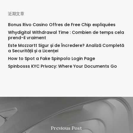
近期文章
Bonus Rivo Casino Offres de Free Chip expliquées
Whydigital Withdrawal Time : Combien de temps cela
prend-il vraiment
Este Mozzartt Sigur și de Încredere? Analiză Completă
a Securității și a Licenței
How to Spot a Fake Spinpolo Login Page
Spinbosss KYC Privacy: Where Your Documents Go
Previous Post