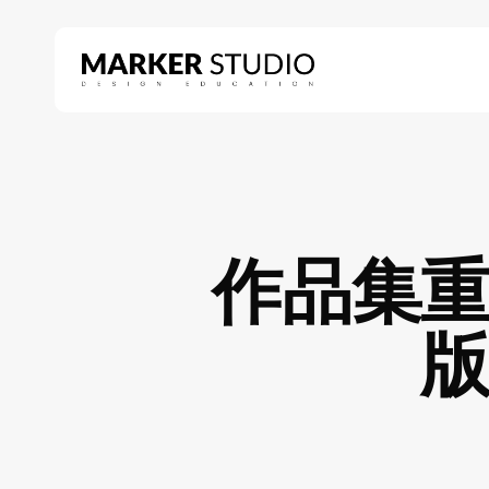
Skip
to
main
content
Hit enter to search or ESC to close
作品集