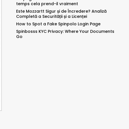
temps cela prend-il vraiment
Este Mozzartt Sigur și de Încredere? Analiză
Completă a Securității și a Licenței
How to Spot a Fake Spinpolo Login Page
Spinbosss KYC Privacy: Where Your Documents
Go