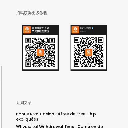
扫码获得更多教程
近期文章
Bonus Rivo Casino Offres de Free Chip
expliquées
Whydigital Withdrawal Time : Combien de