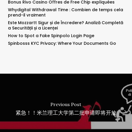
Bonus Rivo Casino Offres de Free Chip expliquées
Whydigital Withdrawal Time : Combien de temps cela
prend-il vraiment
Este Mozzartt Sigur și de Încredere? Analiză Completă
a Securității și a Licenței
How to Spot a Fake Spinpolo Login Page
Spinbosss KYC Privacy: Where Your Documents Go
Previous Post
紧急！！米兰理工大学第二批申请即将开放