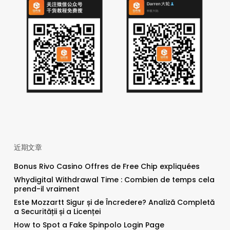
近期文章
Bonus Rivo Casino Offres de Free Chip expliquées
Whydigital Withdrawal Time : Combien de temps cela
prend-il vraiment
Este Mozzartt Sigur și de Încredere? Analiză Completă
a Securității și a Licenței
How to Spot a Fake Spinpolo Login Page