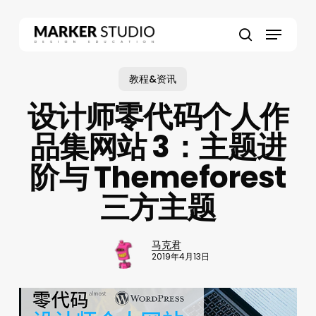
Skip
to
Menu
main
search
content
教程&资讯
设计师零代码个人作
品集网站 3：主题进
阶与 Themeforest
三方主题
马克君
2019年4月13日