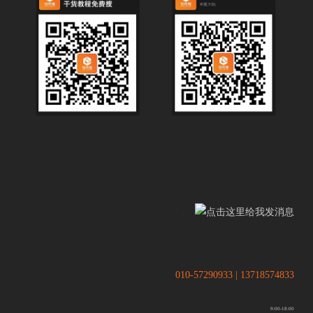
.
.
010-57290933 | 13718574833
9:00-18:00