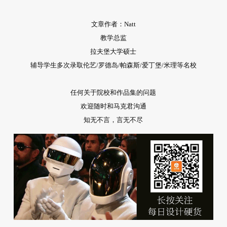
文章作者：Natt
教学总监
拉夫堡大学硕士
辅导学生多次录取伦艺/罗德岛/帕森斯/爱丁堡/米理等名校
任何关于院校和作品集的问题
欢迎随时和马克君沟通
知无不言，言无不尽