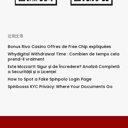
近期文章
Bonus Rivo Casino Offres de Free Chip expliquées
Whydigital Withdrawal Time : Combien de temps cela
prend-il vraiment
Este Mozzartt Sigur și de Încredere? Analiză Completă
a Securității și a Licenței
How to Spot a Fake Spinpolo Login Page
Spinbosss KYC Privacy: Where Your Documents Go