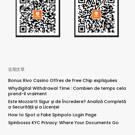
近期文章
Bonus Rivo Casino Offres de Free Chip expliquées
Whydigital Withdrawal Time : Combien de temps cela
prend-il vraiment
Este Mozzartt Sigur și de Încredere? Analiză Completă
a Securității și a Licenței
How to Spot a Fake Spinpolo Login Page
Spinbosss KYC Privacy: Where Your Documents Go