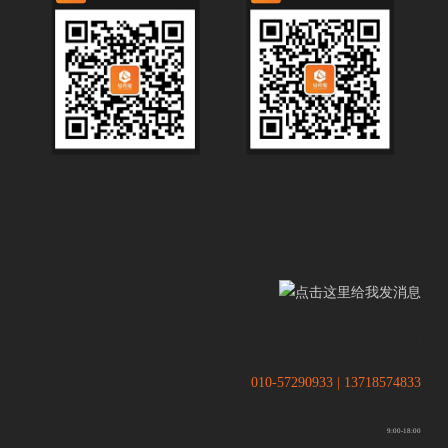
.
.
010-57290933 | 13718574833
9:00-18:00