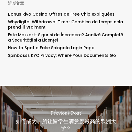
近期文章
Bonus Rivo Casino Offres de Free Chip expliquées
Whydigital Withdrawal Time : Combien de temps cela
prend-il vraiment
Este Mozzartt Sigur și de Încredere? Analiză Completă
a Securității și a Licenței
How to Spot a Fake Spinpolo Login Page
Spinbosss KYC Privacy: Where Your Documents Go
Previous Post
如何成为一所让留学生满意度最高的欧洲大
学？