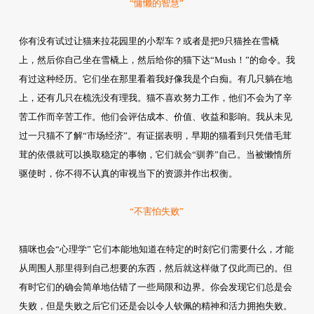
“慵懒的智慧”
你有没有试过让猫来拉花园里的小犁车？或者是把9只猫拴在雪橇
上，然后你自己坐在雪橇上，然后给你的猫下达“Mush！”的命令。我
有过这种经历。它们坐在那里看着我好像我是个白痴。有几只躺在地
上，还有几只在梳洗没有理我。猫不喜欢努力工作，他们不会为了辛
苦工作而辛苦工作。他们会评估成本、价值、收益和影响。我从未见
过一只猫不了解“市场经济”。有证据表明，早期的猫看到只凭借毛茸
茸的依偎就可以换取稳定的事物，它们就会“驯养”自己。当被懒惰所
驱使时，你不得不认真的审视当下的资源并作出权衡。
“不害怕失败”
猫咪也会“心理学” 它们本能地知道在特定的时刻它们需要什么，才能
从周围人那里得到自己想要的东西，然后就这样做了仅此而已的。但
有时它们的确会简单地估错了一些局限和边界。你会发现它们总是会
失败，但是失败之后它们还是会以令人钦佩的精神和活力拥抱失败。