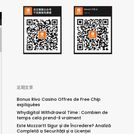
近期文章
Bonus Rivo Casino Offres de Free Chip
expliquées
Whydigital Withdrawal Time : Combien de
temps cela prend-il vraiment
Este Mozzartt Sigur și de Încredere? Analiză
Completă a Securității și a Licenței