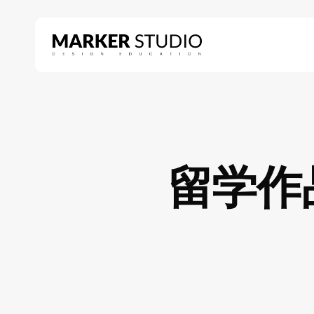
Skip
to
main
content
Hit enter to search or ESC to close
留学作