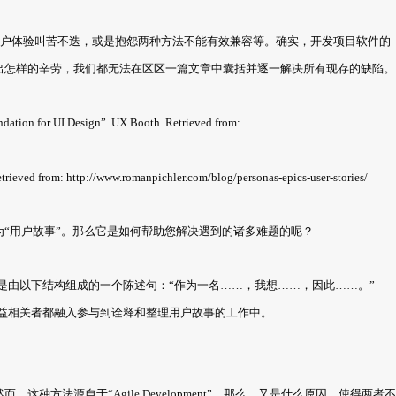
好的用户体验叫苦不迭，或是抱怨两种方法不能有效兼容等。确实，开发项目软件的
出怎样的辛劳，我们都无法在区区一篇文章中囊括并逐一解决所有现存的缺陷。
 for UI Design”. UX Booth. Retrieved from:
Retrieved from: http://www.romanpichler.com/blog/personas-epics-user-stories/
“用户故事”。那么它是如何帮助您解决遇到的诸多难题的呢？
是由以下结构组成的一个陈述句：“作为一名……，我想……，因此……。”
益相关者都融入参与到诠释和整理用户故事的工作中。
方法源自于“Agile Development”。那么，又是什么原因，使得两者不