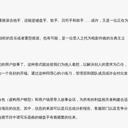
是重摇滚吉他手，还能是键盘手、歌手、贝司手和鼓手……或许，又是一位正在
是动听的音乐或者重型摇滚。也有可能，是一位受人之托为电影作曲的古典主义
们的用户故事了。这种形式能迫使我们为他人着想，以解决别人的需求为己任，
为一个良好的开端。通过这种同理心的小练习，管理层和团队成员或许会对出发
角色（虚构用户模型）和用户场景带入故事会话，为所有的利益相关者构建合适
有项目的信息。其中，信息的来源可以是日志或分析报告、客服部门以及竞争分
电视节目中谱写乐器曲的键盘手有着频繁的往来。