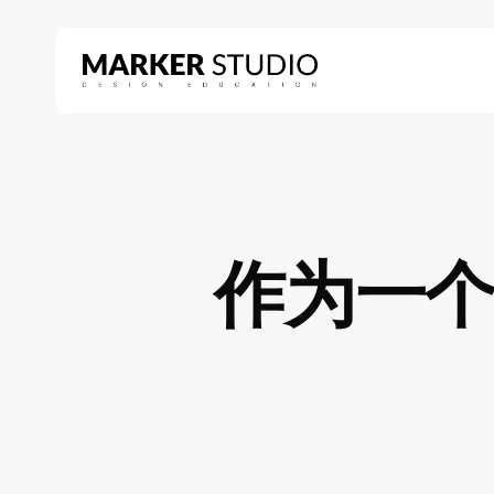
Skip
to
main
content
Hit enter to search or ESC to close
作为一