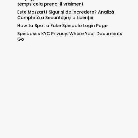
temps cela prend-il vraiment
Este Mozzartt Sigur și de Încredere? Analiză
Completă a Securității și a Licenței
How to Spot a Fake Spinpolo Login Page
Spinbosss KYC Privacy: Where Your Documents
Go