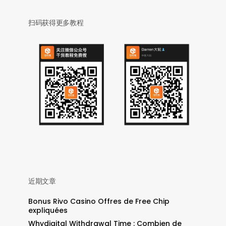
扫码获得更多教程
近期文章
Bonus Rivo Casino Offres de Free Chip
expliquées
Whydigital Withdrawal Time : Combien de