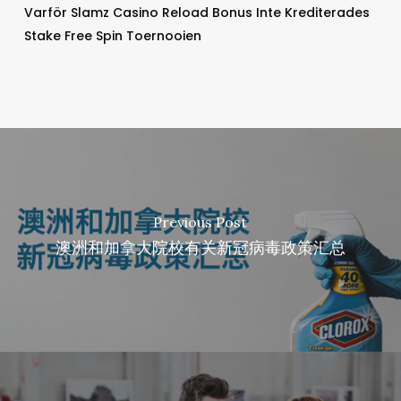
Varför Slamz Casino Reload Bonus Inte Krediterades
Stake Free Spin Toernooien
Previous Post
澳洲和加拿大院校有关新冠病毒政策汇总