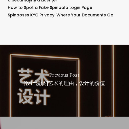
a Securității și a Licenței
How to Spot a Fake Spinpolo Login Page
Spinbosss KYC Privacy: Where Your Documents Go
Previous Post
[设计漫谈]艺术的理由，设计的价值