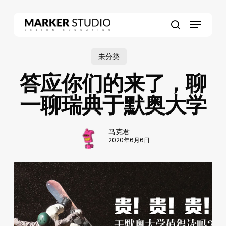
Skip
to
Menu
main
search
content
未分类
答应你们的来了，聊
一聊瑞典于默奥大学
马克君
2020年6月6日