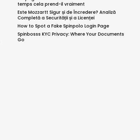
temps cela prend-il vraiment
Este Mozzartt Sigur și de Încredere? Analiză
Completă a Securității și a Licenței
How to Spot a Fake Spinpolo Login Page
Spinbosss KYC Privacy: Where Your Documents
Go
尝