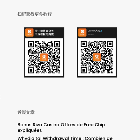
扫码获得更多教程
不
近期文章
Bonus Rivo Casino Offres de Free Chip
expliquées
Whydigital Withdrawal Time : Combien de