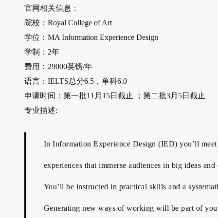
官网相关信息：
院校：Royal College of Art
学位：MA Information Experience Design
学制：2年
费用：29000英镑/年
语言：IELTS总分6.5，单科6.0
申请时间：第一批11月15日截止 ；第二批3月5日截止
专业描述:
In Information Experience Design (IED) you’ll meet 
experiences that immerse audiences in big ideas and
You’ll be instructed in practical skills and a system
Generating new ways of working will be part of your 