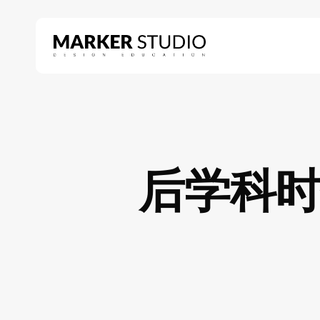
Skip
to
main
content
Hit enter to search or ESC to close
后学科