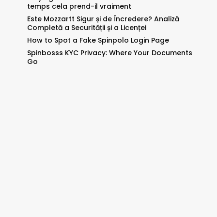
temps cela prend-il vraiment
Este Mozzartt Sigur și de Încredere? Analiză
Completă a Securității și a Licenței
How to Spot a Fake Spinpolo Login Page
Spinbosss KYC Privacy: Where Your Documents
Go