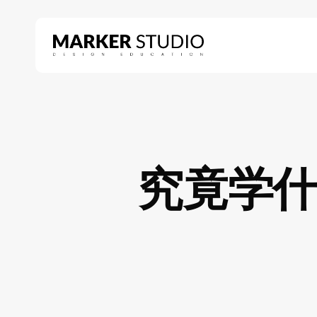
Skip
to
main
content
Hit enter to search or ESC to close
究竟学