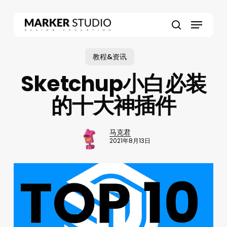
Skip
to
Menu
main
search
content
教程&资讯
Sketchup小白必装
的十大神插件
马克君
2021年8月13日