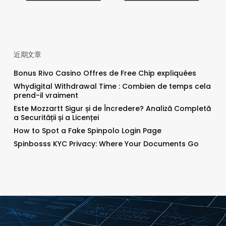
近期文章
Bonus Rivo Casino Offres de Free Chip expliquées
Whydigital Withdrawal Time : Combien de temps cela
prend-il vraiment
Este Mozzartt Sigur și de Încredere? Analiză Completă
a Securității și a Licenței
How to Spot a Fake Spinpolo Login Page
Spinbosss KYC Privacy: Where Your Documents Go