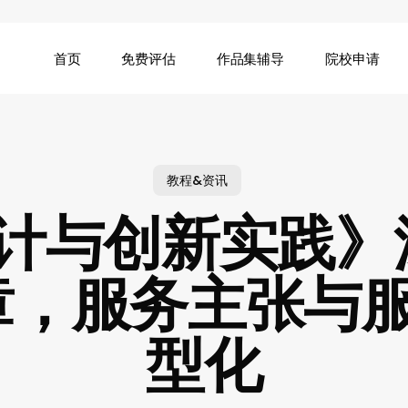
首页
免费评估
作品集辅导
院校申请
教程&资讯
计与创新实践》深
章，服务主张与
型化