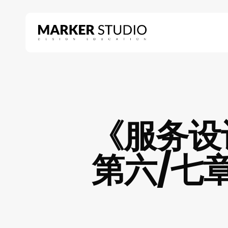
Skip
to
main
content
Hit enter to search or ESC to close
《服务设
第六/七