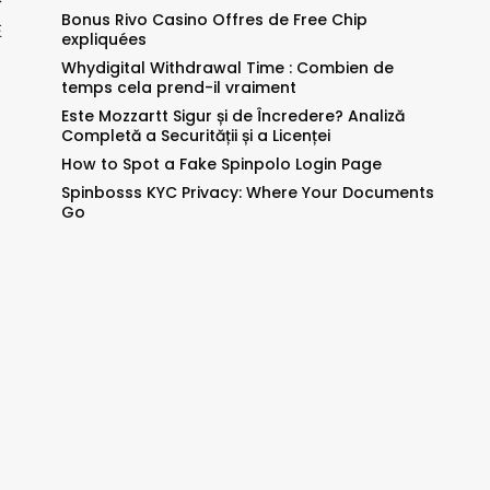
Bonus Rivo Casino Offres de Free Chip
在
expliquées
Whydigital Withdrawal Time : Combien de
temps cela prend-il vraiment
Este Mozzartt Sigur și de Încredere? Analiză
Completă a Securității și a Licenței
How to Spot a Fake Spinpolo Login Page
Spinbosss KYC Privacy: Where Your Documents
Go