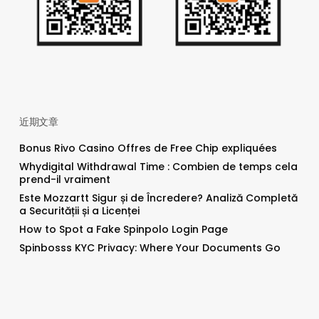
近期文章
Bonus Rivo Casino Offres de Free Chip expliquées
Whydigital Withdrawal Time : Combien de temps cela
prend-il vraiment
Este Mozzartt Sigur și de Încredere? Analiză Completă
a Securității și a Licenței
How to Spot a Fake Spinpolo Login Page
Spinbosss KYC Privacy: Where Your Documents Go