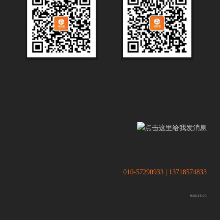
.
.
010-57290933 | 13718574833
9:00-18:00