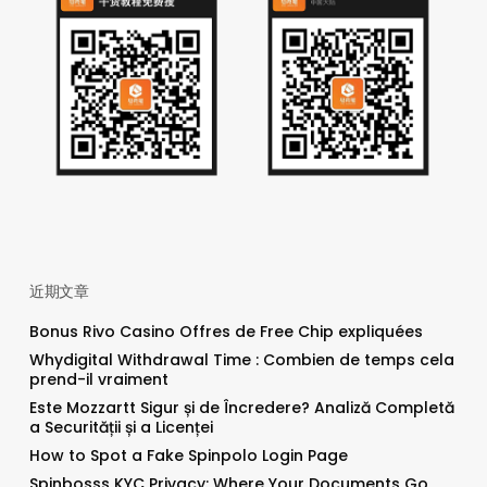
近期文章
Bonus Rivo Casino Offres de Free Chip expliquées
Whydigital Withdrawal Time : Combien de temps cela
prend-il vraiment
Este Mozzartt Sigur și de Încredere? Analiză Completă
a Securității și a Licenței
How to Spot a Fake Spinpolo Login Page
Spinbosss KYC Privacy: Where Your Documents Go