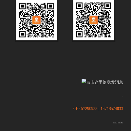
.
.
010-57290933 | 13718574833
9:00-18:00