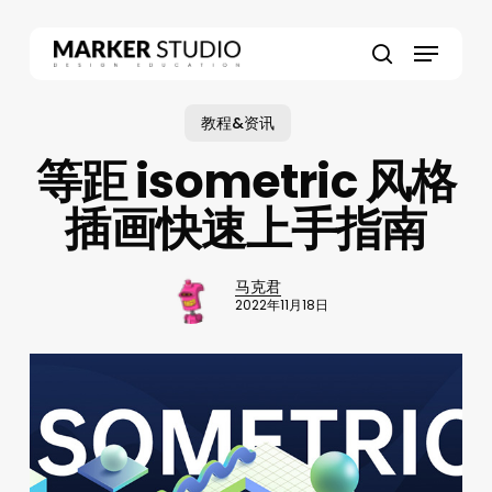
Skip
to
Menu
main
search
content
教程&资讯
等距 isometric 风格
插画快速上手指南
马克君
2022年11月18日