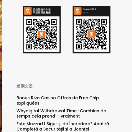
近期文章
Bonus Rivo Casino Offres de Free Chip
expliquées
Whydigital Withdrawal Time : Combien de
temps cela prend-il vraiment
Este Mozzartt Sigur și de Încredere? Analiză
Completă a Securității și a Licenței