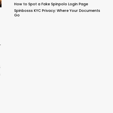
How to Spot a Fake Spinpolo Login Page
Spinbosss KYC Privacy: Where Your Documents
Go
一
开
着