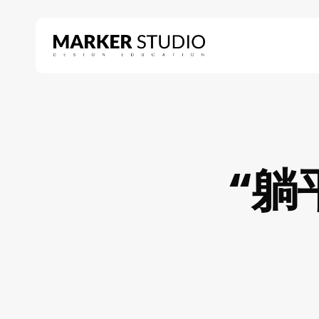
Skip
to
main
content
Hit enter to search or ESC to close
“躺