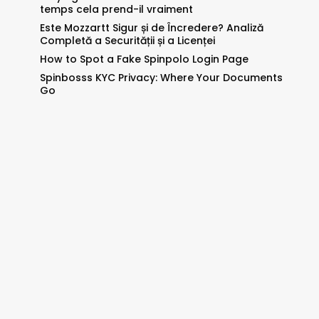
temps cela prend-il vraiment
Este Mozzartt Sigur și de Încredere? Analiză
Completă a Securității și a Licenței
How to Spot a Fake Spinpolo Login Page
Spinbosss KYC Privacy: Where Your Documents
Go