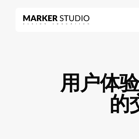
Skip
to
main
content
Hit enter to search or ESC to close
用户体
的