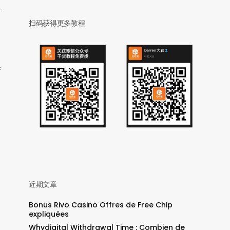
之
扫码获得更多教程
毕
。
近期文章
Bonus Rivo Casino Offres de Free Chip
expliquées
Whydigital Withdrawal Time : Combien de