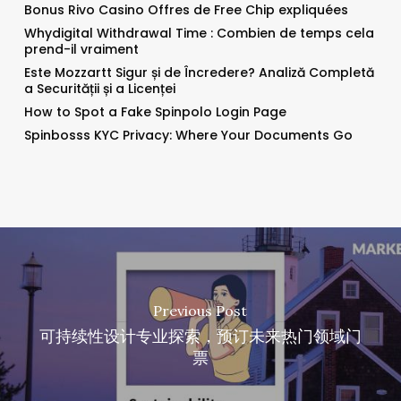
Bonus Rivo Casino Offres de Free Chip expliquées
Whydigital Withdrawal Time : Combien de temps cela
prend-il vraiment
Este Mozzartt Sigur și de Încredere? Analiză Completă
a Securității și a Licenței
How to Spot a Fake Spinpolo Login Page
Spinbosss KYC Privacy: Where Your Documents Go
Previous Post
可持续性设计专业探索，预订未来热门领域门
票