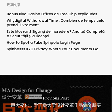
近期文章
Bonus Rivo Casino Offres de Free Chip expliquées
Whydigital Withdrawal Time : Combien de temps cela
prend-il vraiment
Este Mozzartt Sigur și de Încredere? Analiză Completă
a Securității și a Licenței
How to Spot a Fake Spinpolo Login Page
Spinbosss KYC Privacy: Where Your Documents Go
Previous Post
巨大变化，爱丁堡大学设计变革作品集全新要
求