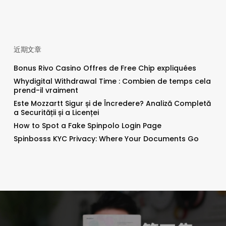
近期文章
Bonus Rivo Casino Offres de Free Chip expliquées
Whydigital Withdrawal Time : Combien de temps cela
prend-il vraiment
Este Mozzartt Sigur și de Încredere? Analiză Completă
a Securității și a Licenței
How to Spot a Fake Spinpolo Login Page
Spinbosss KYC Privacy: Where Your Documents Go