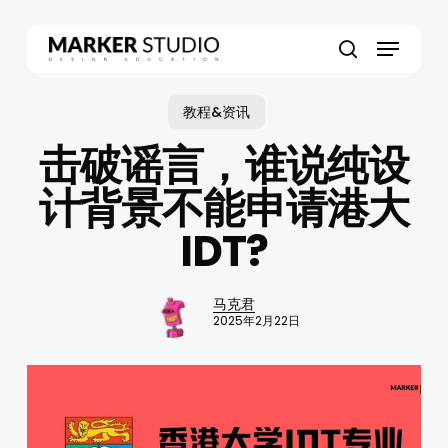
Skip
to
Menu
main
search
content
教程&资讯
击破谣言，谁说纯设
计背景不能申请港大
IDT?
马克君
2025年2月22日