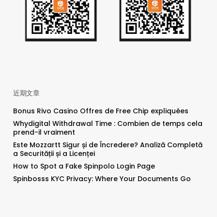
近期文章
Bonus Rivo Casino Offres de Free Chip expliquées
Whydigital Withdrawal Time : Combien de temps cela
prend-il vraiment
Este Mozzartt Sigur și de Încredere? Analiză Completă
a Securității și a Licenței
How to Spot a Fake Spinpolo Login Page
Spinbosss KYC Privacy: Where Your Documents Go