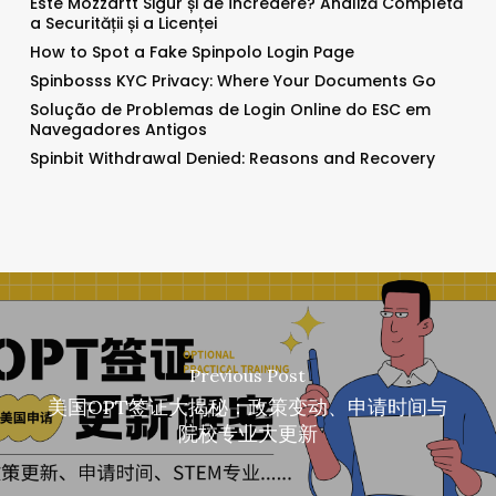
Este Mozzartt Sigur și de Încredere? Analiză Completă
a Securității și a Licenței
How to Spot a Fake Spinpolo Login Page
Spinbosss KYC Privacy: Where Your Documents Go
Solução de Problemas de Login Online do ESC em
Navegadores Antigos
Spinbit Withdrawal Denied: Reasons and Recovery
Previous Post
美国OPT签证大揭秘：政策变动、申请时间与
院校专业大更新