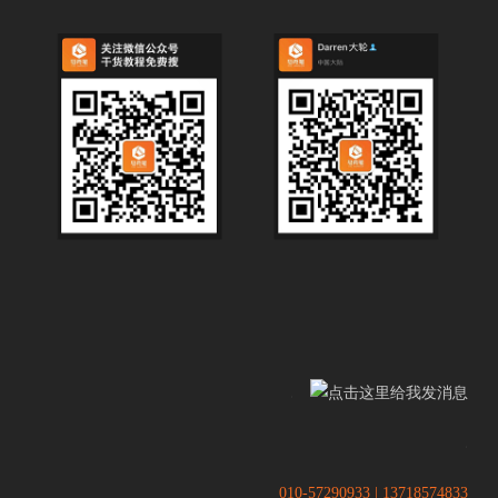
.
.
010-57290933 | 13718574833