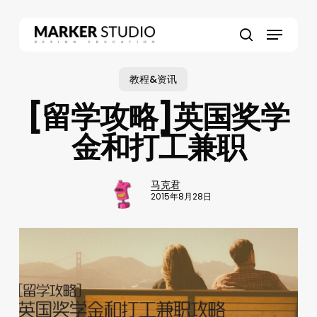
Skip
to
Menu
main
search
content
教程&资讯
[留学攻略]英国奖学
金和打工兼职
马克君
2015年8月28日