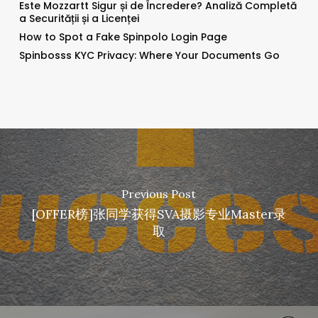
Este Mozzartt Sigur și de Încredere? Analiză Completă
a Securității și a Licenței
How to Spot a Fake Spinpolo Login Page
Spinbosss KYC Privacy: Where Your Documents Go
Previous Post
[OFFER榜]张同学获得SVA摄影专业Master录
取