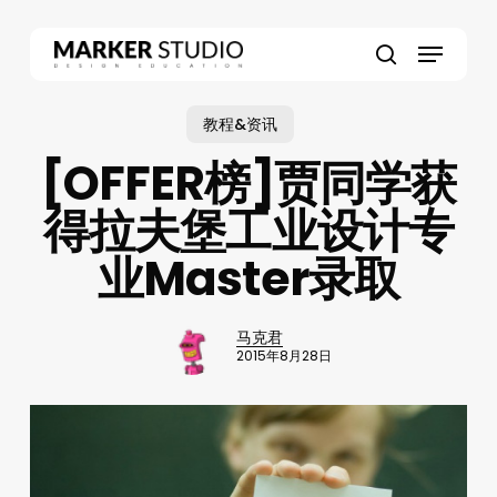
Skip
to
Menu
main
search
content
教程&资讯
[OFFER榜]贾同学获
得拉夫堡工业设计专
业Master录取
马克君
2015年8月28日