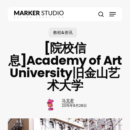
Skip
to
Menu
main
search
content
教程&资讯
[院校信
息]Academy of Art
University旧金山艺
术大学
马克君
2015年8月28日