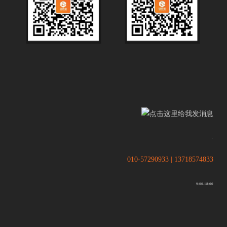
.
.
010-57290933 | 13718574833
9:00-18:00