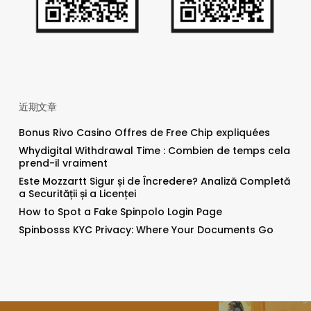
近期文章
Bonus Rivo Casino Offres de Free Chip expliquées
Whydigital Withdrawal Time : Combien de temps cela
prend-il vraiment
Este Mozzartt Sigur și de Încredere? Analiză Completă
a Securității și a Licenței
How to Spot a Fake Spinpolo Login Page
Spinbosss KYC Privacy: Where Your Documents Go