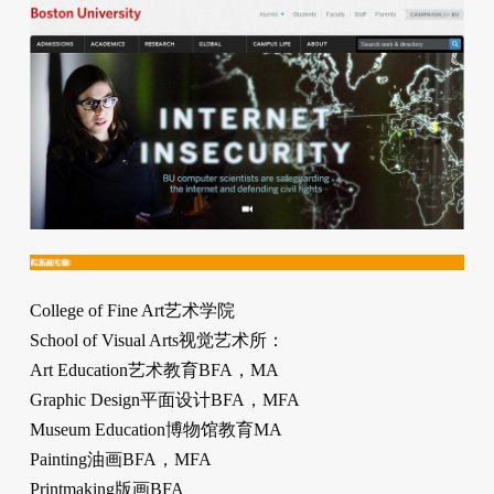
College of Fine Art艺术学院
School of Visual Arts视觉艺术所：
Art Education艺术教育BFA，MA
Graphic Design平面设计BFA，MFA
Museum Education博物馆教育MA
Painting油画BFA，MFA
Printmaking版画BFA