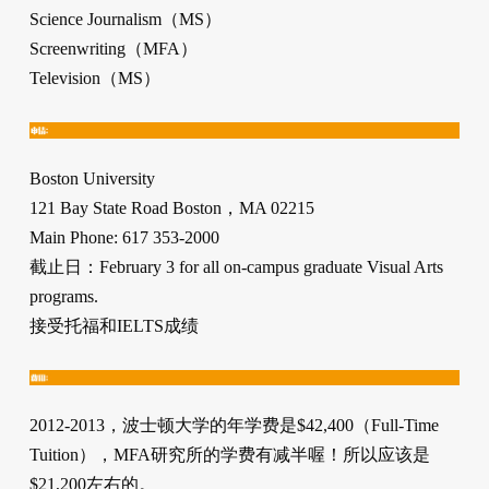
Science Journalism（MS）
Screenwriting（MFA）
Television（MS）
Boston University
121 Bay State Road Boston，MA 02215
Main Phone: 617 353-2000
截止日：February 3 for all on-campus graduate Visual Arts
programs.
接受托福和IELTS成绩
2012-2013，波士顿大学的年学费是$42,400（Full-Time
Tuition），MFA研究所的学费有减半喔！所以应该是
$21,200左右的。