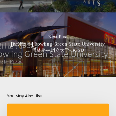
Next Post
[设计留学] Bowling Green State University
博林格林州立大学-BGSU
You May Also Like