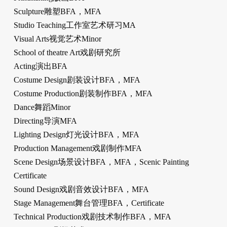
Sculpture雕塑BFA，MFA
Studio Teaching工作室艺术研习MA
Visual Arts视觉艺术Minor
School of theatre Art戏剧研究所
Acting演出BFA
Costume Design剧装设计BFA，MFA
Costume Production剧装制作BFA，MFA
Dance舞蹈Minor
Directing导演MFA
Lighting Design灯光设计BFA，MFA
Production Management戏剧制作MFA
Scene Design场景设计BFA，MFA，Scenic Painting
Certificate
Sound Design戏剧音效设计BFA，MFA
Stage Management舞台管理BFA，Certificate
Technical Production戏剧技术制作BFA，MFA