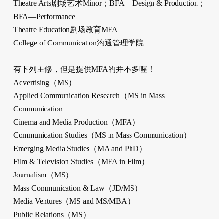
Theatre Arts剧场艺术Minor；BFA—Design & Production；
BFA—Performance
Theatre Education剧场教育MFA
College of Communication沟通管理学院
有下列主修，但是提供MFA的并不多喔！
Advertising（MS）
Applied Communication Research（MS in Mass
Communication
Cinema and Media Production（MFA）
Communication Studies（MS in Mass Communication）
Emerging Media Studies（MA and PhD）
Film & Television Studies（MFA in Film）
Journalism（MS）
Mass Communication & Law（JD/MS）
Media Ventures（MS and MS/MBA）
Public Relations（MS）