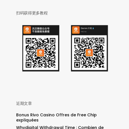
扫码获得更多教程
。
近期文章
Bonus Rivo Casino Offres de Free Chip
expliquées
Whydigital Withdrawal Time : Combien de