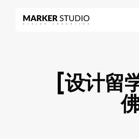
Skip
to
main
content
Hit enter to search or ESC to close
[设计留学]
佛