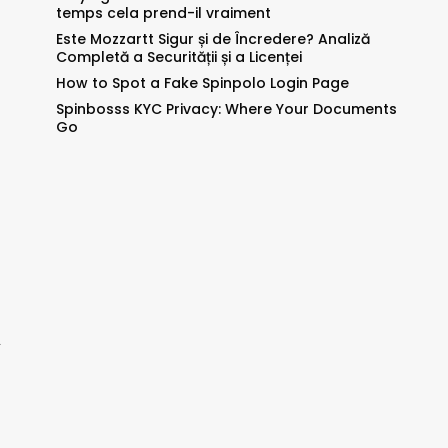
temps cela prend-il vraiment
Este Mozzartt Sigur și de Încredere? Analiză
Completă a Securității și a Licenței
How to Spot a Fake Spinpolo Login Page
Spinbosss KYC Privacy: Where Your Documents
Go
。
生