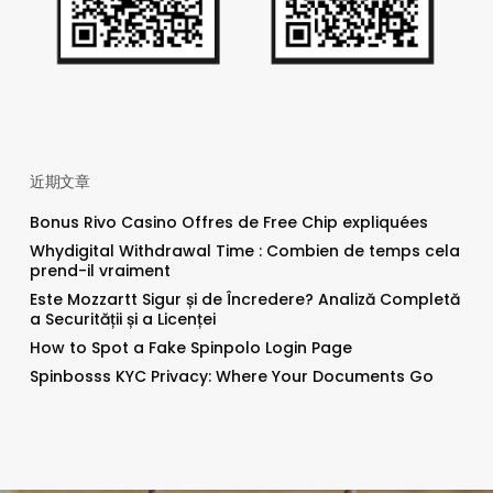
近期文章
Bonus Rivo Casino Offres de Free Chip expliquées
Whydigital Withdrawal Time : Combien de temps cela
prend-il vraiment
Este Mozzartt Sigur și de Încredere? Analiză Completă
a Securității și a Licenței
How to Spot a Fake Spinpolo Login Page
Spinbosss KYC Privacy: Where Your Documents Go