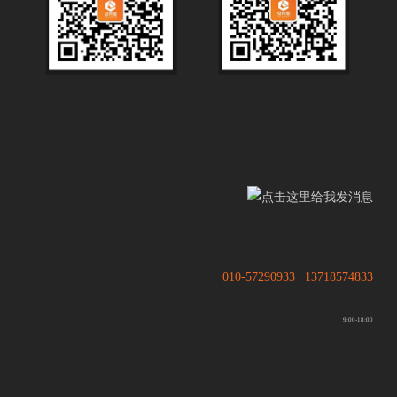
.
.
010-57290933 | 13718574833
9:00-18:00