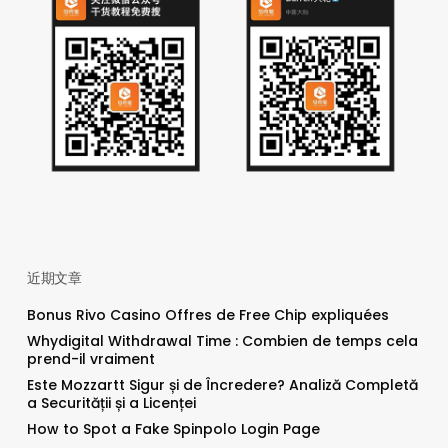
近期文章
Bonus Rivo Casino Offres de Free Chip expliquées
Whydigital Withdrawal Time : Combien de temps cela
prend-il vraiment
Este Mozzartt Sigur și de Încredere? Analiză Completă
a Securității și a Licenței
How to Spot a Fake Spinpolo Login Page