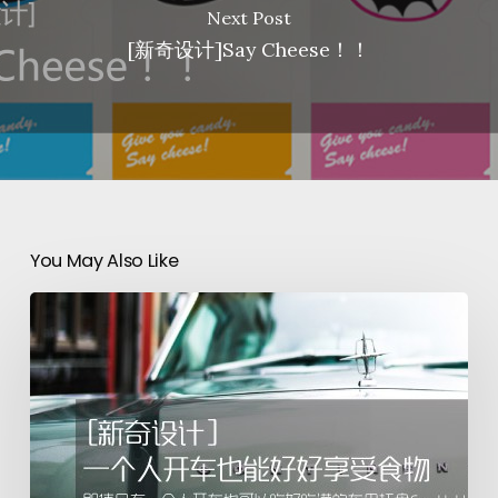
Next Post
[新奇设计]Say Cheese！！
You May Also Like