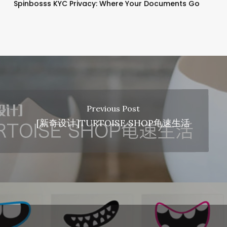
Spinbosss KYC Privacy: Where Your Documents Go
Previous Post
[新奇设计]TURTOISE SHOP龟速生活