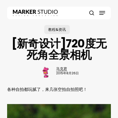
Skip
to
Menu
main
search
content
教程&资讯
[新奇设计]720度无
死角全景相机
马克君
2015年8月26日
各种自拍都玩腻了，来几张空拍自拍照吧！