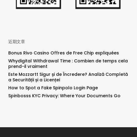
近期文章
Bonus Rivo Casino Offres de Free Chip expliquées
Whydigital Withdrawal Time : Combien de temps cela
prend-il vraiment
Este Mozzartt Sigur și de Încredere? Analiză Completă
a Securității și a Licenței
How to Spot a Fake Spinpolo Login Page
Spinbosss KYC Privacy: Where Your Documents Go