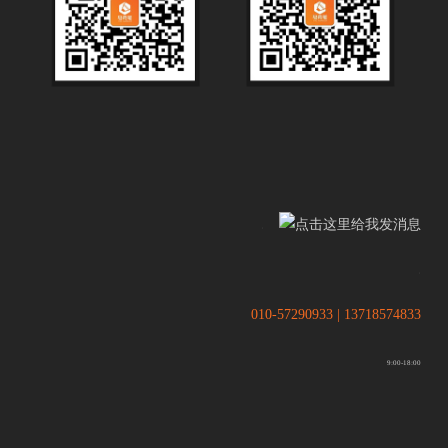
.
.
010-57290933 | 13718574833
9:00-18:00