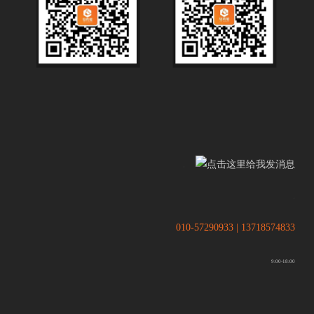
.
.
010-57290933 | 13718574833
9:00-18:00