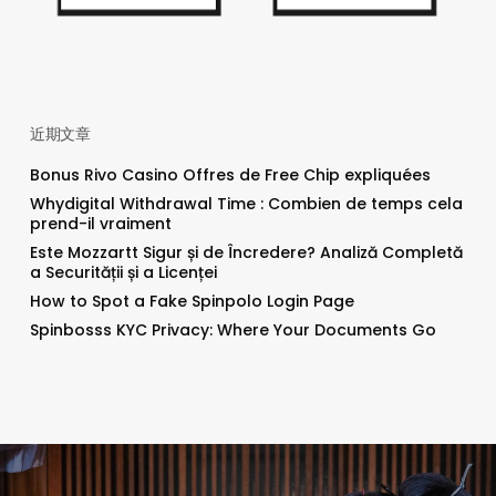
近期文章
Bonus Rivo Casino Offres de Free Chip expliquées
Whydigital Withdrawal Time : Combien de temps cela
prend-il vraiment
Este Mozzartt Sigur și de Încredere? Analiză Completă
a Securității și a Licenței
How to Spot a Fake Spinpolo Login Page
Spinbosss KYC Privacy: Where Your Documents Go