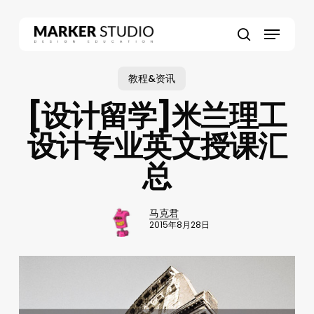
Skip
to
Menu
main
search
content
教程&资讯
[设计留学]米兰理工
设计专业英文授课汇
总
马克君
2015年8月28日