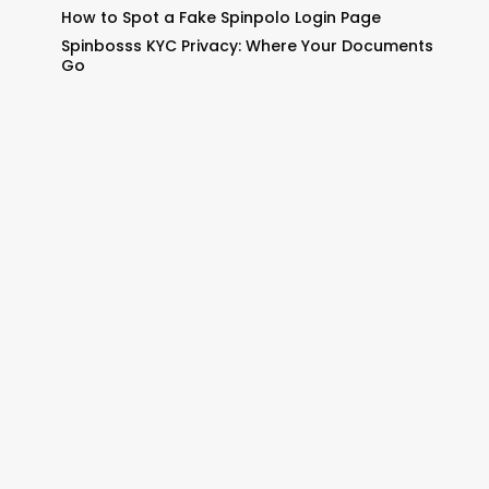
How to Spot a Fake Spinpolo Login Page
Spinbosss KYC Privacy: Where Your Documents
Go