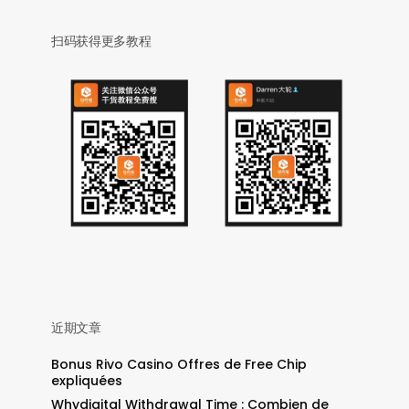
扫码获得更多教程
近期文章
Bonus Rivo Casino Offres de Free Chip
expliquées
Whydigital Withdrawal Time : Combien de