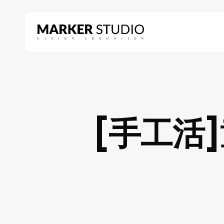
Skip
to
main
content
Hit enter to search or ESC to close
[手工活