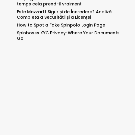
temps cela prend-il vraiment
Este Mozzartt Sigur și de Încredere? Analiză
Completă a Securității și a Licenței
How to Spot a Fake Spinpolo Login Page
Spinbosss KYC Privacy: Where Your Documents
Go