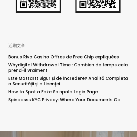
近期文章
Bonus Rivo Casino Offres de Free Chip expliquées
Whydigital Withdrawal Time : Combien de temps cela
prend-il vraiment
Este Mozzartt Sigur și de Încredere? Analiză Completă
a Securității și a Licenței
How to Spot a Fake Spinpolo Login Page
Spinbosss KYC Privacy: Where Your Documents Go