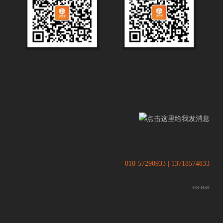
.
.
010-57290933 | 13718574833
9:00-18:00