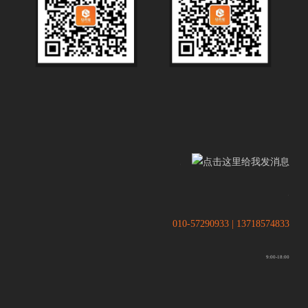
.
.
010-57290933 | 13718574833
9:00-18:00