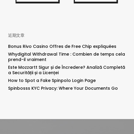
近期文章
Bonus Rivo Casino Offres de Free Chip expliquées
Whydigital Withdrawal Time : Combien de temps cela
prend-il vraiment
Este Mozzartt Sigur și de Încredere? Analiză Completă
a Securității și a Licenței
How to Spot a Fake Spinpolo Login Page
Spinbosss KYC Privacy: Where Your Documents Go