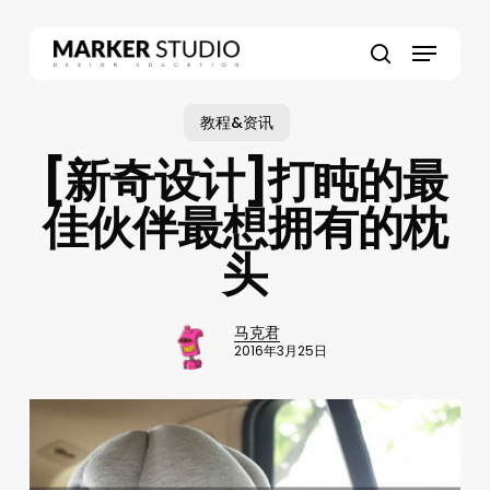
Skip
to
Menu
main
search
content
教程&资讯
[新奇设计]打盹的最
佳伙伴最想拥有的枕
头
马克君
2016年3月25日