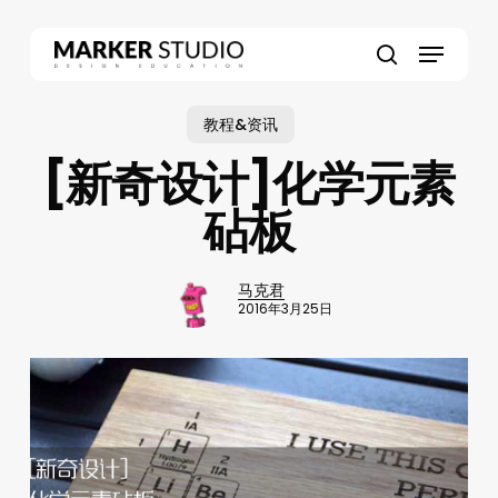
Skip
to
Menu
main
search
content
教程&资讯
[新奇设计]化学元素
砧板
马克君
2016年3月25日