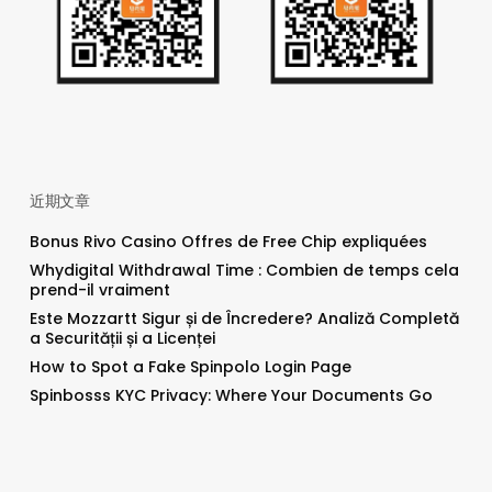
近期文章
Bonus Rivo Casino Offres de Free Chip expliquées
Whydigital Withdrawal Time : Combien de temps cela
prend-il vraiment
Este Mozzartt Sigur și de Încredere? Analiză Completă
a Securității și a Licenței
How to Spot a Fake Spinpolo Login Page
Spinbosss KYC Privacy: Where Your Documents Go