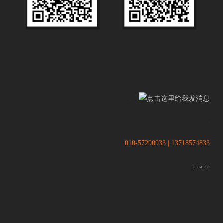
.
.
010-57290933 | 13718574833
9:00-18:00