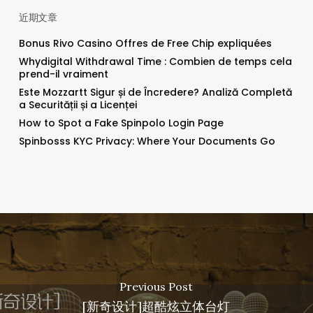
近期文章
Bonus Rivo Casino Offres de Free Chip expliquées
Whydigital Withdrawal Time : Combien de temps cela
prend-il vraiment
Este Mozzartt Sigur și de Încredere? Analiză Completă
a Securității și a Licenței
How to Spot a Fake Spinpolo Login Page
Spinbosss KYC Privacy: Where Your Documents Go
Previous Post
[新奇设计]超酷炫立体台灯