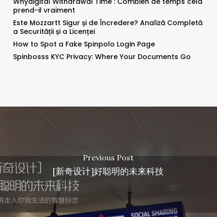
Whydigital Withdrawal Time : Combien de temps cela
prend-il vraiment
Este Mozzartt Sigur și de Încredere? Analiză Completă
a Securității și a Licenței
How to Spot a Fake Spinpolo Login Page
Spinbosss KYC Privacy: Where Your Documents Go
Previous Post
[新奇设计]好聪明的未来科技