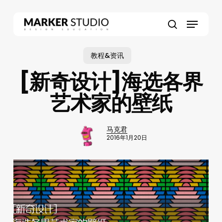
Skip
to
Menu
main
search
content
教程&资讯
[新奇设计]海选各界
艺术家的壁纸
马克君
2016年1月20日