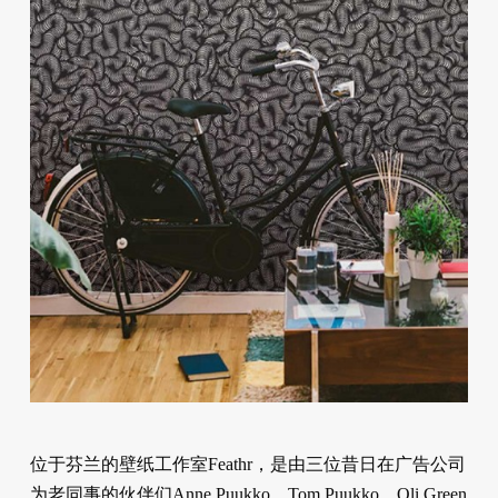
位于芬兰的壁纸工作室Feathr，是由三位昔日在广告公司
为老同事的伙伴们Anne Puukko，Tom Puukko，Oli Green