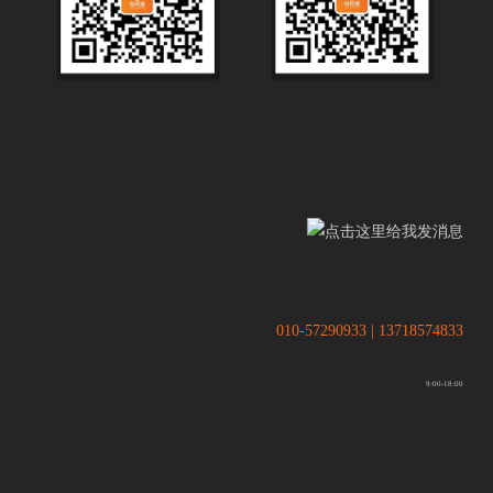
.
.
010-57290933 | 13718574833
9:00-18:00