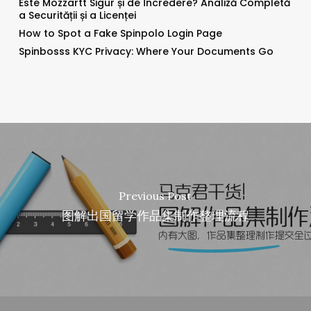
Este Mozzartt Sigur și de Încredere? Analiză Completă
a Securității și a Licenței
How to Spot a Fake Spinpolo Login Page
Spinbosss KYC Privacy: Where Your Documents Go
Previous Post
图解出国留学作品集制作整理流程