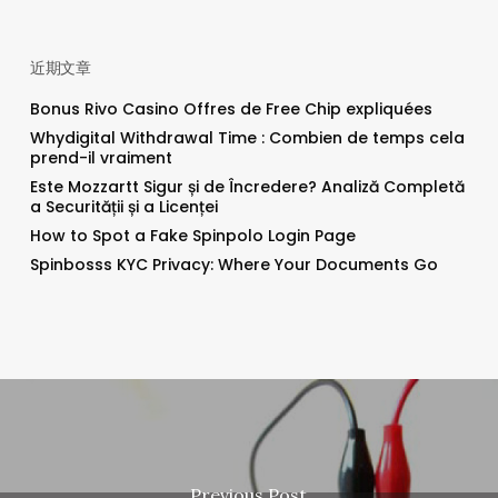
近期文章
Bonus Rivo Casino Offres de Free Chip expliquées
Whydigital Withdrawal Time : Combien de temps cela
prend-il vraiment
Este Mozzartt Sigur și de Încredere? Analiză Completă
a Securității și a Licenței
How to Spot a Fake Spinpolo Login Page
Spinbosss KYC Privacy: Where Your Documents Go
Previous Post