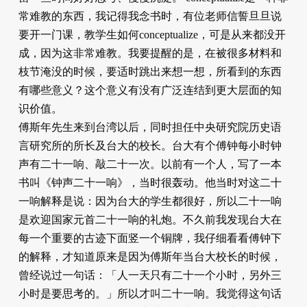
常难教的东西，我记得我念书时，有位老师信誓旦旦说
要开一门课，教学生如何conceptualize，可是从来都没开
成，因为这非常难教。我要提醒的是，在被很多材料和
枝节淹没的时候，要适时跳出来想一想，所看到的东西
有哪些意义？这个意义有没有广泛连结到更大层面的知
识价值。
傅斯年先生来到台湾以后，同时担任中央研究院历史语
言研究所的所长及台大的校长。台大有个傅钟每小时钟
声有二十一响、敲二十一次。以前有一个人，写了一本
书叫《钟声二十一响》，当时很轰动。他当时对这二十
一响解释是说：因为台大的学生都很好，所以二十一响
是欢迎国家元首二十一响的礼炮。不久前我发现台大在
每一个重要的古迹下面竖一个铜牌，我仔细看看傅钟下
的解释，才知道原来是因为傅斯年当台大校长的时候，
曾经说过一句话：「人一天只有二十一个小时，另外三
小时是要思考的。」所以才叫二十一响。我觉得这句话