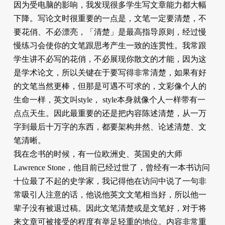
因为受电脑的影响，我发现很多学生写文章能力都大幅
下降。写论文时很重要的一点是，文笔一定要清楚，不
要花俏、不必漂亮，「清楚」是最高指导原则，经过慢
慢练习会使你的文笔跟思考产生一致的连贯性。我常跟
学生讲不必写的花俏，不必展现你散文的才能，因为这
是学术论文，所以关键在于要写得非常清楚，如果有好
的文笔当然更棒，但那是可遇不可求的，文彩像个人的
生命一样，英文叫style， style本身就像个人一样带有一
点点天生。因此最重要的还是把内容陈述清楚，从一万
字到最后十万字的东西，都要架构井然、论述清楚、文
笔清晰。
我在念书的时候，有一位欧洲史、英国史的大师
Lawrence Stone，他目前已经过世了，曾经有一本书访问
十位最了不起的史学家，我记得他在访问中说了一句非
常吸引人注意的话，他说他英文文笔相当好，所以他一
辈子没有被退过稿。因此文笔清楚或是文笔好，对于将
来文章可被接受的程度有举足轻重的地位。内容非常重