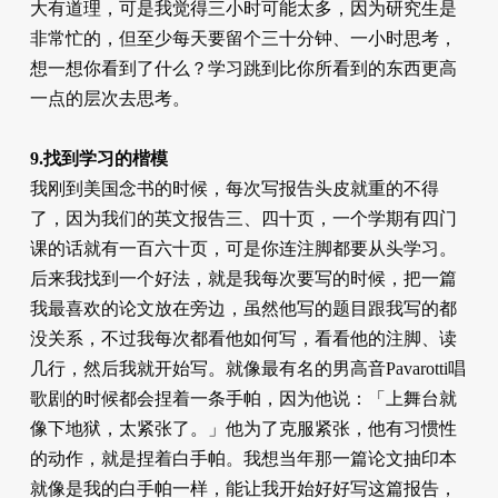
大有道理，可是我觉得三小时可能太多，因为研究生是
非常忙的，但至少每天要留个三十分钟、一小时思考，
想一想你看到了什么？学习跳到比你所看到的东西更高
一点的层次去思考。
9.找到学习的楷模
我刚到美国念书的时候，每次写报告头皮就重的不得
了，因为我们的英文报告三、四十页，一个学期有四门
课的话就有一百六十页，可是你连注脚都要从头学习。
后来我找到一​​个好法，就是我每次要写的时候，把一篇
我最喜欢的论文放在旁边，虽然他写的题目跟我写的都
没关系，不过我每次都看他如何写，看看他的注脚、读
几行，然后我就开始写。就像最有名的男高音Pavarotti唱
歌剧的时候都会捏着一条手帕，因为他说：「上舞台就
像下地狱，太紧张了。」他为了克服紧张，他有习惯性
的动作，就是捏着白手帕。我想当年那一篇论文抽印本
就像是我的白手帕一样，能让我开始好好写这篇报告，