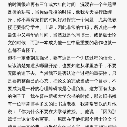
的时间很难再有三年或六年的时间，沉浸在一个主题里
反覆的耕耘，当你做教授的时候，像我今天被行政缠
身，你不再有充裕的时间好好探究一个问题，尤其做教
授还要指导学生、上课，因此非常的忙碌，所以他一生
最集中又精华的时间，当然就是他写博士、或是硕士论
文的时候，而那一本成为他一生中最重要的著作也就一
点都不奇怪了。
但不一定要刻意强求，要有这是一个训练过程的信念，
应该清楚知道从哪里开始，也要知道从哪里放手，不要
无限的追下去。当然我不是否认这个过程的重要性，只
是要调整自己的心态，把论文的完成当成一个目标，不
要成为是一种的心理障碍或是心理负担。这方面有太多
的例子了，我在普林斯顿大学念书的时候，那边旧书摊
有一位非常博学多文的旧书店老板，我常常赞叹的对他
说：「你为什么不要在大学做教授。」他说：「因为那
篇博士论文没有写完。」原因在于他把那个博士论文当
成要写一本经典，那当然永远写不完。如果真能写成经