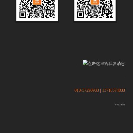
.
.
010-57290933 | 13718574833
9:00-18:00