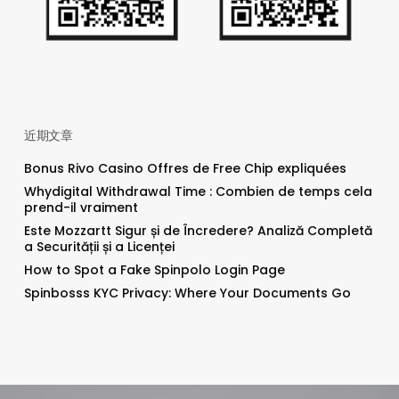
近期文章
Bonus Rivo Casino Offres de Free Chip expliquées
Whydigital Withdrawal Time : Combien de temps cela
prend-il vraiment
Este Mozzartt Sigur și de Încredere? Analiză Completă
a Securității și a Licenței
How to Spot a Fake Spinpolo Login Page
Spinbosss KYC Privacy: Where Your Documents Go