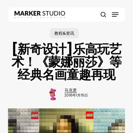
Skip
to
Menu
main
search
content
教程&资讯
[新奇设计]乐高玩艺
术！《蒙娜丽莎》等
经典名画童趣再现
马克君
2016年1月15日