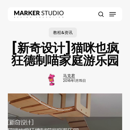
Skip
to
Menu
main
search
content
教程&资讯
[新奇设计]猫咪也疯
狂德制喵家庭游乐园
马克君
2016年1月15日