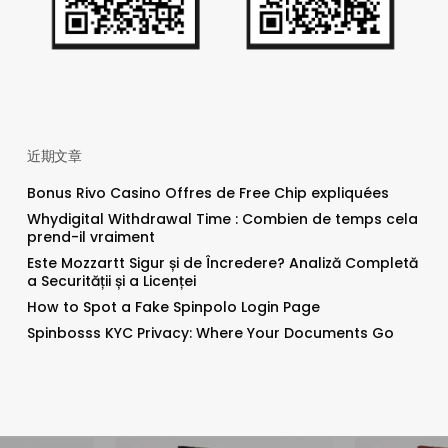
近期文章
Bonus Rivo Casino Offres de Free Chip expliquées
Whydigital Withdrawal Time : Combien de temps cela
prend-il vraiment
Este Mozzartt Sigur și de Încredere? Analiză Completă
a Securității și a Licenței
How to Spot a Fake Spinpolo Login Page
Spinbosss KYC Privacy: Where Your Documents Go