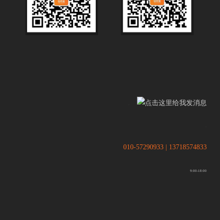
.
.
010-57290933 | 13718574833
9:00-18:00