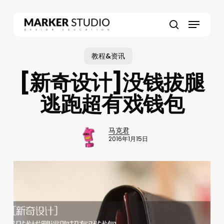
Skip
to
Menu
main
search
content
教程&资讯
[新奇设计]没钱拔腿
逃跑超有戏钱包
马克君
2016年1月15日