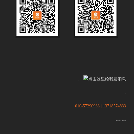
.
.
010-57290933 | 13718574833
9:00-18:00