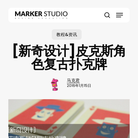
Skip
to
Menu
main
search
content
教程&资讯
[新奇设计]皮克斯角
色复古扑克牌
马克君
2016年1月15日