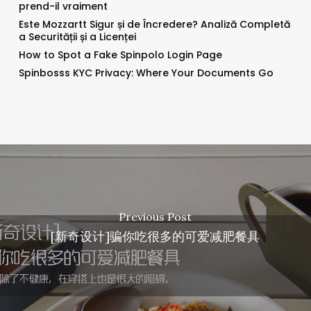
prend-il vraiment
Este Mozzartt Sigur și de Încredere? Analiză Completă
a Securității și a Licenței
How to Spot a Fake Spinpolo Login Page
Spinbosss KYC Privacy: Where Your Documents Go
Previous Post
[新奇设计]骗你吃很多的可爱减肥餐具